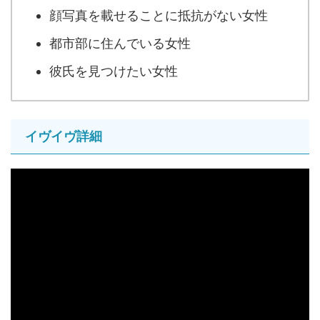
顔写真を載せることに抵抗がない女性
都市部に住んでいる女性
彼氏を見つけたい女性
イヴイヴ詳細