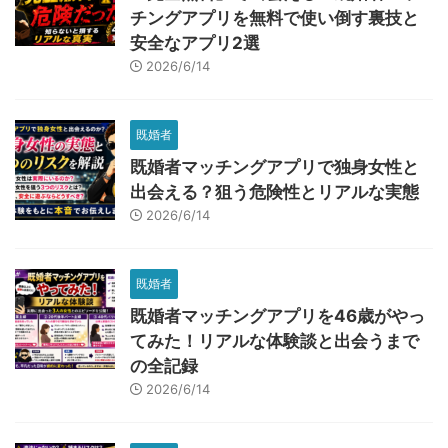
チングアプリを無料で使い倒す裏技と
安全なアプリ2選
2026/6/14
既婚者
既婚者マッチングアプリで独身女性と
出会える？狙う危険性とリアルな実態
2026/6/14
既婚者
既婚者マッチングアプリを46歳がやっ
てみた！リアルな体験談と出会うまで
の全記録
2026/6/14