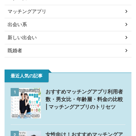
マッチングアプリ
出会い系
新しい出会い
既婚者
最近人気の記事
おすすめマッチングアプリ利用者
1
数・男女比・年齢層・料金の比較
| マッチングアプリのトリセツ
女性向け！おすすめマッチングア
2