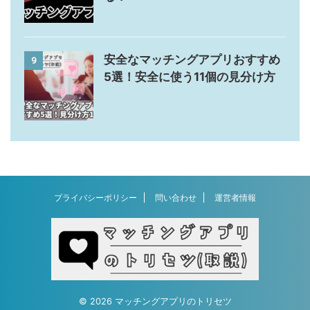
安全なマッチングアプリおすすめ
9
5選！安全に使う11個の見分け方
プライバシーポリシー
問い合わせ
運営者情報
© 2026 マッチングアプリのトリセツ