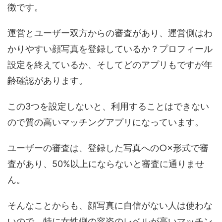
徴です。
運営とユーザー双方からの審査があり、運営側はわ
かりやすい顔写真を登録しているか？プロフィール
設定を終えているか、そしてどのアプリもですが年
齢確認があります。
この3つを設定しないと、利用することはできない
ので質の高いマッチングアプリになっています。
ユーザーの審査は、登録した写真への○×形式で審
査があり、50%以上にならないと審査に通りませ
ん。
そんなことからも、顔写真に自信がない人は使わな
いので、特に女性側の容姿のレベルが高いマッチン