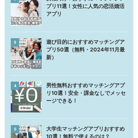
プリ11選！女性に人気の恋活婚活
アプリ
遊び目的におすすめマッチングア
3
プリ50選（無料・2024年11月最
新）
男性無料おすすめマッチングアプ
4
リ10選！安全・課金なしでメッセ
ージできる！
大学生マッチングアプリおすすめ
5
10選！無料で使えるのは？