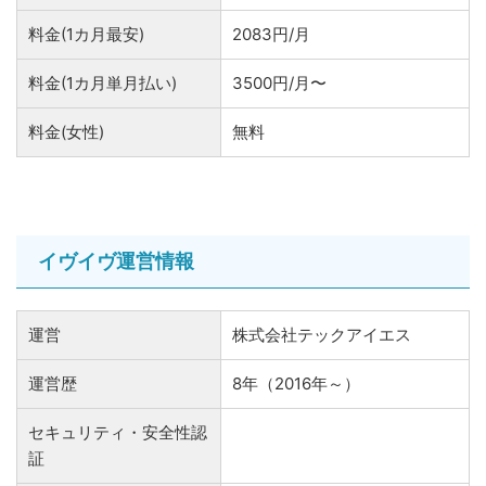
料金(1カ月最安)
2083円/月
料金(1カ月単月払い)
3500円/月〜
料金(女性)
無料
イヴイヴ運営情報
運営
株式会社テックアイエス
運営歴
8年（2016年～）
セキュリティ・安全性認
証