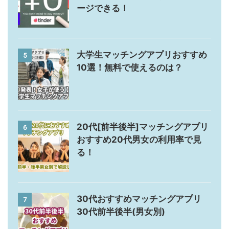
ージできる！
大学生マッチングアプリおすすめ
5
10選！無料で使えるのは？
20代[前半後半]マッチングアプリ
6
おすすめ20代男女の利用率で見
る！
30代おすすめマッチングアプリ
7
30代前半後半(男女別)