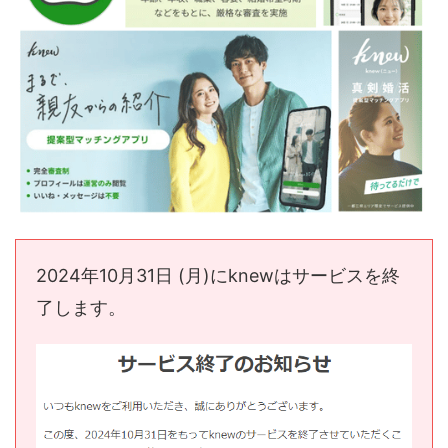
2024年10月31日 (月)にknewはサービスを終
了します。