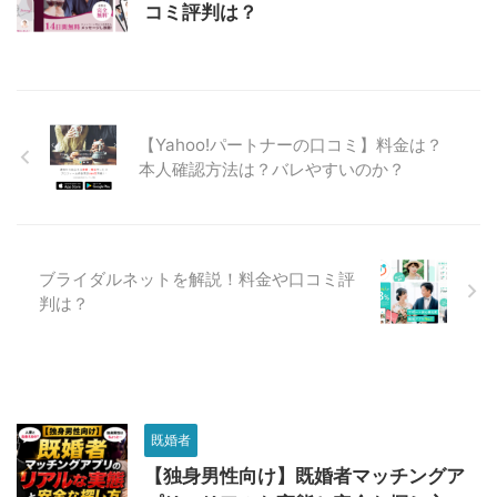
コミ評判は？
【Yahoo!パートナーの口コミ】料金は？
本人確認方法は？バレやすいのか？
ブライダルネットを解説！料金や口コミ評
判は？
既婚者
【独身男性向け】既婚者マッチングア