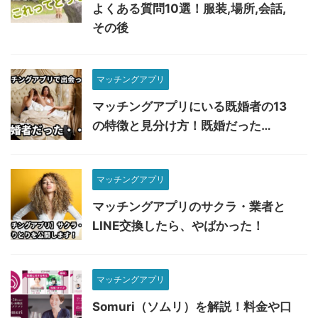
よくある質問10選！服装,場所,会話,
その後
マッチングアプリ
マッチングアプリにいる既婚者の13
の特徴と見分け方！既婚だった…
マッチングアプリ
マッチングアプリのサクラ・業者と
LINE交換したら、やばかった！
マッチングアプリ
Somuri（ソムリ）を解説！料金や口