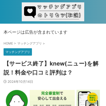
本ページは広告が含まれています
HOME
>
マッチングアプリ
>
マッチングアプリ
【サービス終了】knew(ニュー)を解
説！料金や口コミ評判は？
2024年10月14日