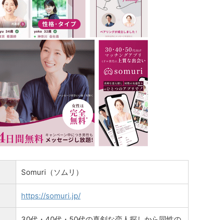
Somuri（ソムリ）
https://somuri.jp/
30代・40代・50代の真剣な恋人探しから同性の