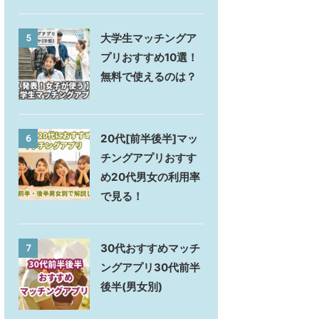
大学生マッチングア
5
プリおすすめ10選！
無料で使えるのは？
20代[前半後半]マッ
6
チングアプリおすす
め20代男女の利用率
で見る！
30代おすすめマッチ
7
ングアプリ30代前半
後半(男女別)