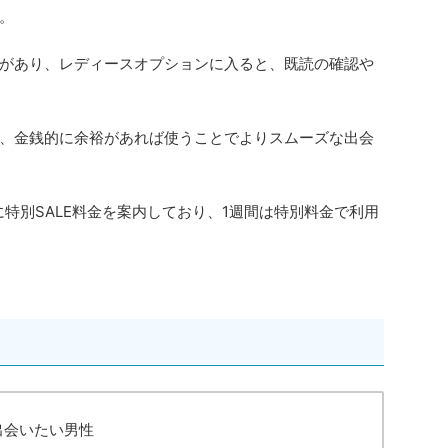
。
があり、レディースオプションに入ると、既読の確認や
、金銭的に余裕があれば使うことでよりスムーズな出会
後に特別SALE料金を案内しており、1週間は特別料金で利用
出会いたい男性