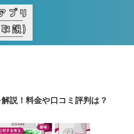
）を解説！料金や口コミ評判は？