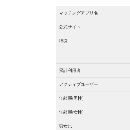
マッチングアプリ名
公式サイト
特徴
累計利用者
アクティブユーザー
年齢層(男性)
年齢層(女性)
男女比