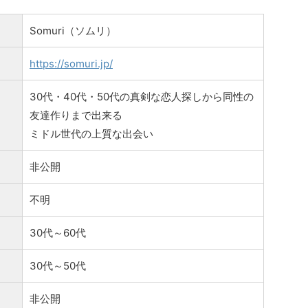
Somuri（ソムリ）
https://somuri.jp/
30代・40代・50代の真剣な恋人探しから同性の
友達作りまで出来る
ミドル世代の上質な出会い
非公開
不明
30代～60代
30代～50代
非公開