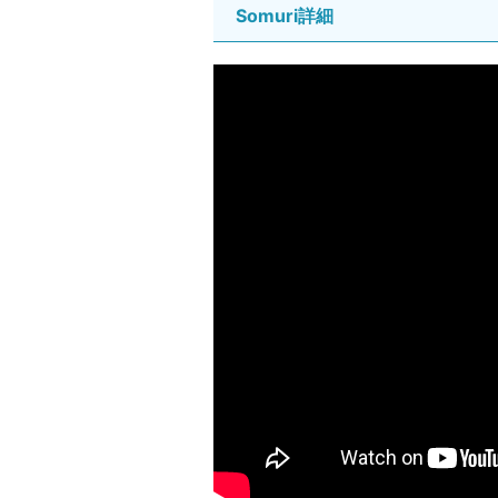
Somuri詳細