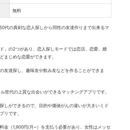
無料
代・50代の真剣な恋人探しから同性の友達作りまで出来るマ
ド」の2つがあり、恋人探しモードでは恋活、恋愛、婚
どまじめな恋愛ができます。
の友達探し、趣味友や飲み友などを作ることができま
で、ミドル世代の上質な出会いができるマッチングアプリです。
探しができるので、目的や価値がんの違いが大きいミド
プリです。
金（1,900円/月~）を支払う必要があり、女性はメッセ