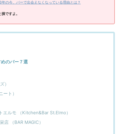
023年の今、バーで出会えなくなっている理由とは？
と損ですよ。
すめのバー７選
ンズ）
 ニート）
 （Kitchen&Bar St.Elmo）
店 （BAR MAGIC）