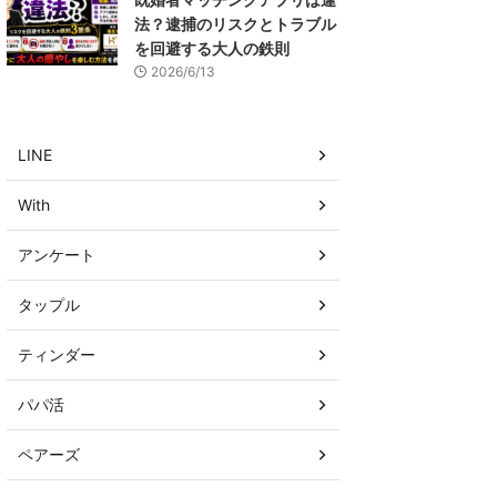
法？逮捕のリスクとトラブル
を回避する大人の鉄則
2026/6/13
LINE
With
アンケート
タップル
ティンダー
パパ活
ペアーズ