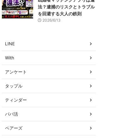
法？逮捕のリスクとトラブル
を回避する大人の鉄則
2026/6/13
LINE
With
アンケート
タップル
ティンダー
パパ活
ペアーズ