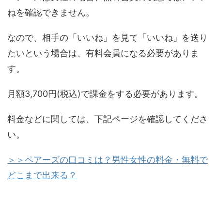
ねを確認できません。
なので、相手の「いいね」を見て「いいね」を送り
たいという場合は、有料会員になる必要がありま
す。
月額3,700円(税込)で課金をする必要があります。
料金などに関しては、下記ページを確認してくださ
い。
＞＞ペアーズの口コミは？男性女性の料金・無料で
どこまで出来る？