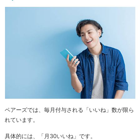
ペアーズでは、毎月付与される「いいね」数が限ら
れています。
具体的には、「月30いいね」です。