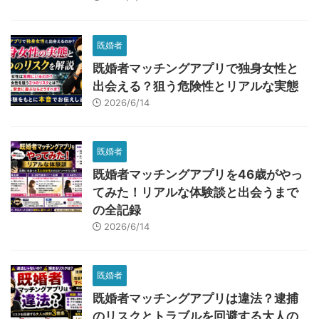
既婚者
既婚者マッチングアプリで独身女性と
出会える？狙う危険性とリアルな実態
2026/6/14
既婚者
既婚者マッチングアプリを46歳がやっ
てみた！リアルな体験談と出会うまで
の全記録
2026/6/14
既婚者
既婚者マッチングアプリは違法？逮捕
のリスクとトラブルを回避する大人の