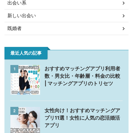
出会い系
新しい出会い
既婚者
最近人気の記事
おすすめマッチングアプリ利用者
1
数・男女比・年齢層・料金の比較
| マッチングアプリのトリセツ
女性向け！おすすめマッチングア
2
プリ11選！女性に人気の恋活婚活
アプリ