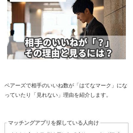
ペアーズで相手のいいね数が「はてなマーク」にな
っていたり「見れない」理由を紹介します。
マッチングアプリを探している人向け