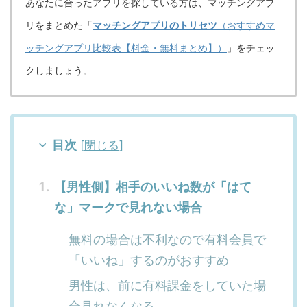
あなたに合ったアプリを探している方は、マッチングアプ
リをまとめた「
マッチングアプリのトリセツ
（おすすめマ
ッチングアプリ比較表【料金・無料まとめ】）
」をチェッ
クしましょう。
目次
[
閉じる
]
【男性側】相手のいいね数が「はて
な」マークで見れない場合
無料の場合は不利なので有料会員で
「いいね」するのがおすすめ
男性は、前に有料課金をしていた場
合見れなくなる