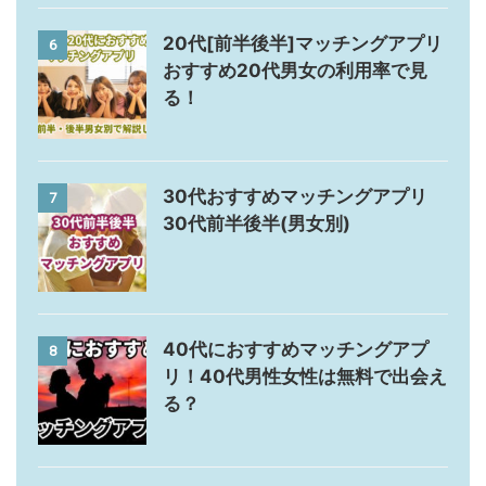
20代[前半後半]マッチングアプリ
6
おすすめ20代男女の利用率で見
る！
30代おすすめマッチングアプリ
7
30代前半後半(男女別)
40代におすすめマッチングアプ
8
リ！40代男性女性は無料で出会え
る？