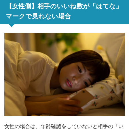
【女性側】相手のいいね数が「はてな」
マークで見れない場合
女性の場合は、年齢確認をしていないと相手の「い