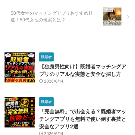
50代女性のマッチングアプリおすすめ11
選！50代女性の現実とは？
既婚者
【独身男性向け】既婚者マッチングア
プリのリアルな実態と安全な探し方
2026/6/14
既婚者
「完全無料」で出会える？既婚者マッ
チングアプリを無料で使い倒す裏技と
安全なアプリ2選
2026/6/14