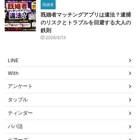
既婚者
既婚者マッチングアプリは違法？逮捕
のリスクとトラブルを回避する大人の
鉄則
2026/6/13
LINE
With
アンケート
タップル
ティンダー
パパ活
ペアーズ