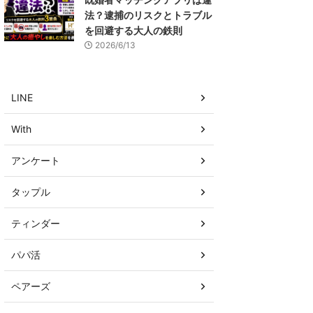
法？逮捕のリスクとトラブル
を回避する大人の鉄則
2026/6/13
LINE
With
アンケート
タップル
ティンダー
パパ活
ペアーズ