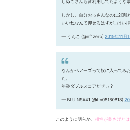
しぬこさんも昔利用してたような
しかし、自分おっさんなのに20離
いいねなんて押せるはずが…はい
— うんこ (@nf1zero)
2019年11月
なんかペアーズって奴に入ってみた
た。
年齢ダブルスコアだぜぃ!?
— BLUINS#41 (@tm08180818)
2
このように明らか、
相性が良さげとは