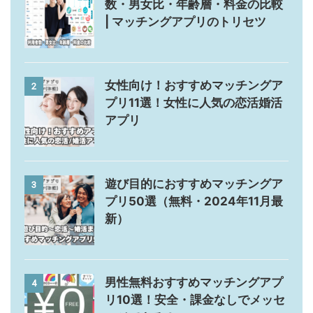
数・男女比・年齢層・料金の比較
| マッチングアプリのトリセツ
女性向け！おすすめマッチングア
2
プリ11選！女性に人気の恋活婚活
アプリ
遊び目的におすすめマッチングア
3
プリ50選（無料・2024年11月最
新）
男性無料おすすめマッチングアプ
4
リ10選！安全・課金なしでメッセ