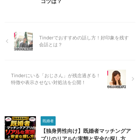
コツは？
Tinderでおすすめの話し方！好印象を残す
会話とは？
Tinderにいる「おじさん」が残念過ぎる！
特徴や表示させない対処法を公開！
既婚者
【独身男性向け】既婚者マッチングア
プリのリアルな実態と安全な探し方