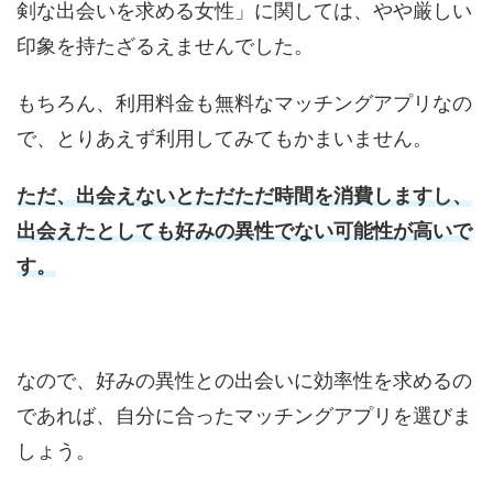
剣な出会いを求める女性」に関しては、やや厳しい
印象を持たざるえませんでした。
もちろん、利用料金も無料なマッチングアプリなの
で、とりあえず利用してみてもかまいません。
ただ、出会えないとただただ時間を消費しますし、
出会えたとしても好みの異性でない可能性が高いで
す。
なので、好みの異性との出会いに効率性を求めるの
であれば、自分に合ったマッチングアプリを選びま
しょう。