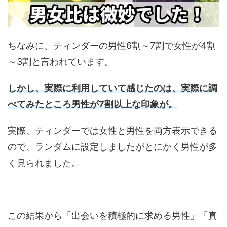
ちなみに、ティンダーの男性6割～7割で女性が4割
～3割と言われています。
しかし、実際に利用していて感じたのは、実際に調
べてみたところ男性が7割以上な印象が。
実際、ティンダーでは女性と男性を両方表示できる
ので、ランダムに設定しましたがとにかく男性が多
く見られました。
この結果から「出会いを積極的に求める男性」「真