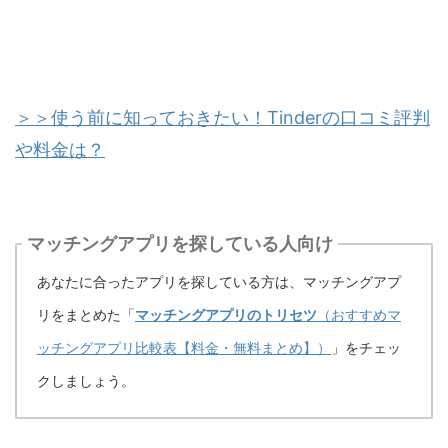
＞＞使う前に知っておきたい！Tinderの口コミ評判
や料金は？
マッチングアプリを探している人向け
あなたに合ったアプリを探している方は、マッチングアプ
リをまとめた「
マッチングアプリのトリセツ
（おすすめマ
ッチングアプリ比較表【料金・無料まとめ】）
」をチェッ
クしましょう。