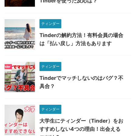
Tinderを使った反応は？
ティンダー
Tinderの解約方法！有料会員の場合
は「払い戻し」方法もあります
ティンダー
Tinderでマッチしないのはバグ？不
具合？
ティンダー
大学生にティンダー（Tinder）をお
すすめしない4つの理由！出会える