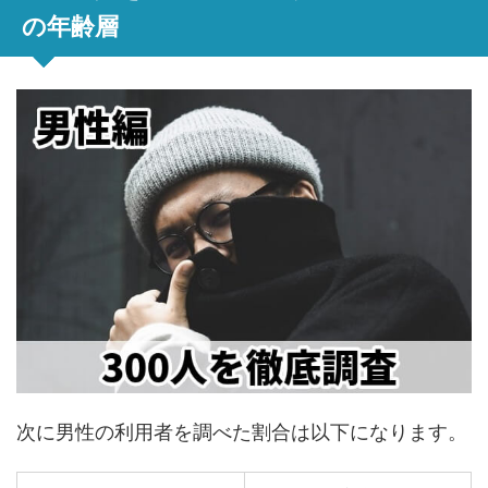
の年齢層
次に男性の利用者を調べた割合は以下になります。