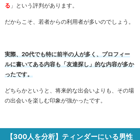
る
」という評判があります。
だからこそ、若者からの利用者が多いのでしょう。
実際、20代でも特に前半の人が多く、プロフィー
ルに書いてある内容も「友達探し」的な内容が多か
ったです。
どちらかというと、将来的な出会いよりも、その場
の出会いを楽しむ印象が強かったです。
【300人を分析】ティンダーにいる男性